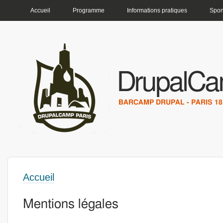
MENU PRINCIPAL
Accueil
Programme
Informations pratiques
Spon
DrupalCa
BARCAMP DRUPAL - PARIS 18 
Accueil
Vous êtes ici
Mentions légales