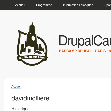
MENU PRINCIPAL
Accueil
Programme
Informations pratiques
Spon
DrupalCa
BARCAMP DRUPAL - PARIS 18 
Accueil
Vous êtes ici
davidmolliere
Historique