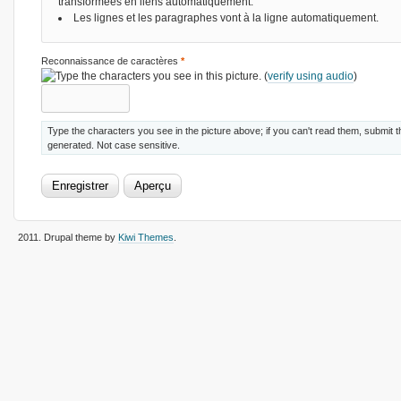
transformées en liens automatiquement.
Les lignes et les paragraphes vont à la ligne automatiquement.
Reconnaissance de caractères
*
(
verify using audio
)
Type the characters you see in the picture above; if you can't read them, submit 
generated. Not case sensitive.
2011
. Drupal theme by
Kiwi Themes
.