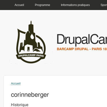
MENU PRINCIPAL
Accueil
Programme
Informations pratiques
Spon
DrupalCa
BARCAMP DRUPAL - PARIS 18 
Accueil
Vous êtes ici
corinneberger
Historique