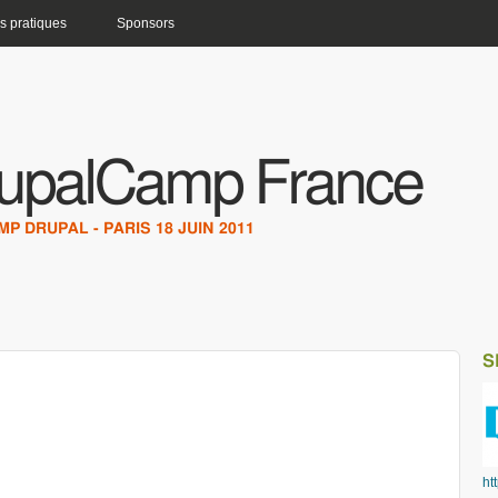
s pratiques
Sponsors
upalCamp France
P DRUPAL - PARIS 18 JUIN 2011
S
ht