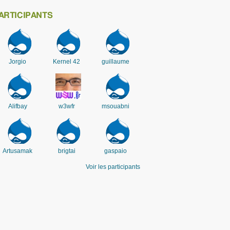
ARTICIPANTS
Jorgio
Kernel 42
guillaume
Alifbay
w3wfr
msouabni
Artusamak
brigtai
gaspaio
Voir les participants