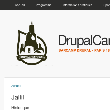
MENU PRINCIPAL
Accueil
Programme
Informations pratiques
Spon
DrupalCa
BARCAMP DRUPAL - PARIS 18 
Accueil
Vous êtes ici
Jallil
Historique