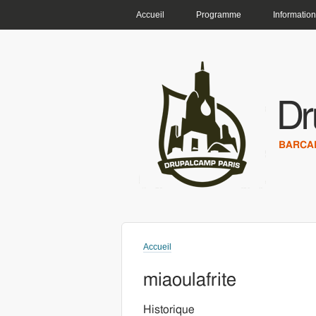
MENU PRINCIPAL
Accueil
Programme
Information
Dr
BARCAM
Accueil
Vous êtes ici
miaoulafrite
Historique