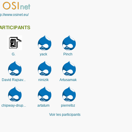
tp://www.osinet.eu/
ARTICIPANTS
G.
yack
Pinch
David Rajsav...
ninizik
Artusamak
chipway-drup...
artatum
pierrelbz
Voir les participants