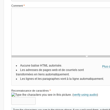
Comment
*
Aucune balise HTML autorisée.
Plus d
Les adresses de pages web et de courriels sont
transformées en liens automatiquement.
Les lignes et les paragraphes vont à la ligne automatiquement.
Reconnaissance de caractères
*
(
verify using audio
)
Type the characters you see in the picture above; if you can't read them, submit 