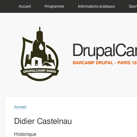
MENU PRINCIPAL
Accueil
Programme
Informations pratiques
Spon
DrupalCa
BARCAMP DRUPAL - PARIS 18 
Accueil
Vous êtes ici
Didier Castelnau
Historique