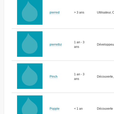
pierred
> 3 ans
Utilisateur,
1 an - 3
pierrelbz
Développeu
ans
1 an - 3
Pinch
Découverte, 
ans
Popple
< 1 an
Découverte