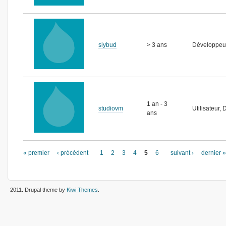
slybud
> 3 ans
Développeur
1 an - 3
studiovm
Utilisateur,
ans
Pages
« premier
‹ précédent
1
2
3
4
5
6
suivant ›
dernier »
2011
. Drupal theme by
Kiwi Themes
.