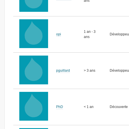
ans
1 an - 3
opi
Développeu
ans
pguillard
> 3 ans
Développeur
PhD
< 1 an
Découverte