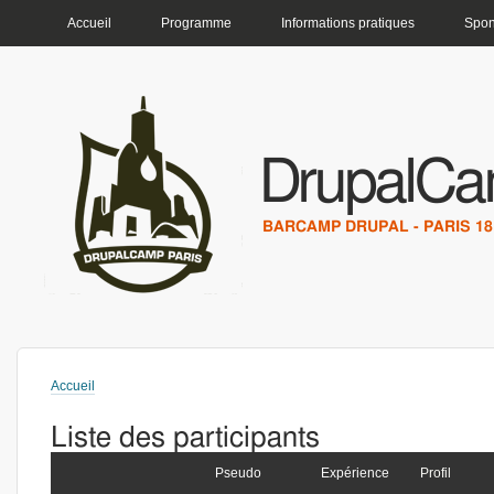
MENU PRINCIPAL
Accueil
Programme
Informations pratiques
Spon
DrupalCa
BARCAMP DRUPAL - PARIS 18 
Accueil
Vous êtes ici
Liste des participants
Pseudo
Expérience
Profil