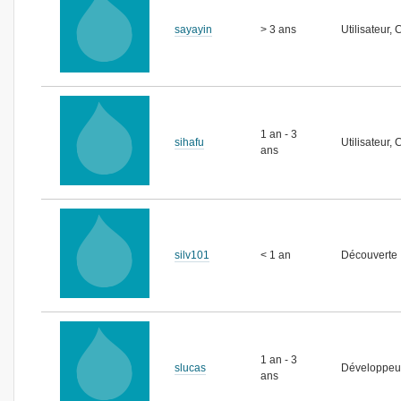
sayayin
> 3 ans
Utilisateur, 
1 an - 3
sihafu
Utilisateur,
ans
silv101
< 1 an
Découverte
1 an - 3
slucas
Développeur
ans