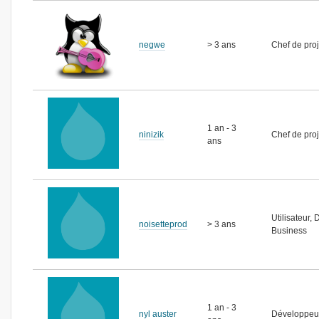
negwe
> 3 ans
Chef de proj
1 an - 3
ninizik
Chef de proj
ans
Utilisateur,
noisetteprod
> 3 ans
Business
1 an - 3
nyl auster
Développeu