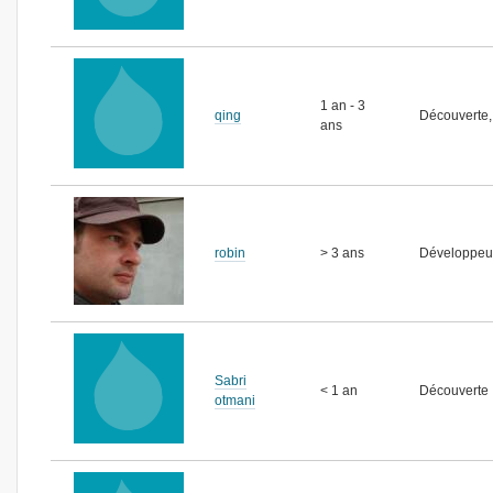
1 an - 3
qing
Découverte,
ans
robin
> 3 ans
Développeu
Sabri
< 1 an
Découverte
otmani