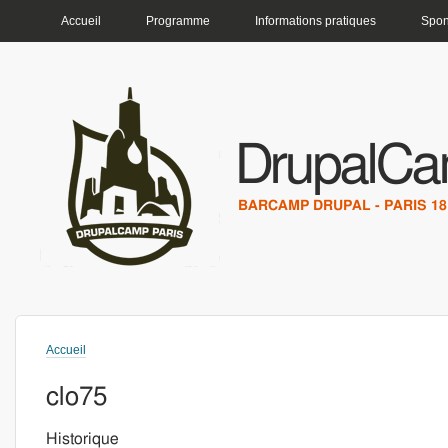
MENU PRINCIPAL
Accueil
Programme
Informations pratiques
Spon
DrupalCa
BARCAMP DRUPAL - PARIS 18 
Accueil
Vous êtes ici
clo75
Historique