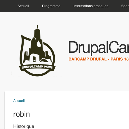
MENU PRINCIPAL
Accueil
Programme
Informations pratiques
Spon
DrupalCa
BARCAMP DRUPAL - PARIS 18 
Accueil
Vous êtes ici
robin
Historique