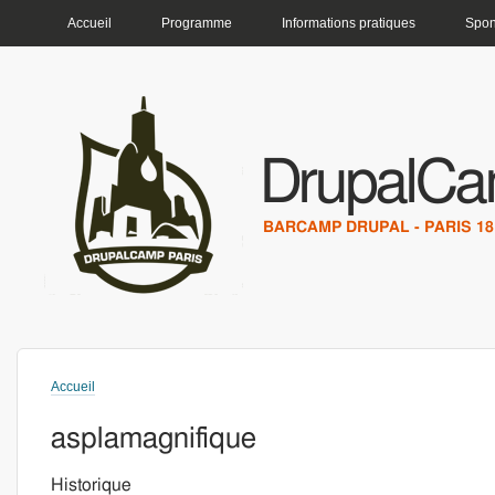
MENU PRINCIPAL
Accueil
Programme
Informations pratiques
Spon
DrupalCa
BARCAMP DRUPAL - PARIS 18 
Accueil
Vous êtes ici
asplamagnifique
Historique