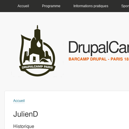
MENU PRINCIPAL
Accueil
Programme
Informations pratiques
Spon
DrupalCa
BARCAMP DRUPAL - PARIS 18 
Accueil
Vous êtes ici
JulienD
Historique