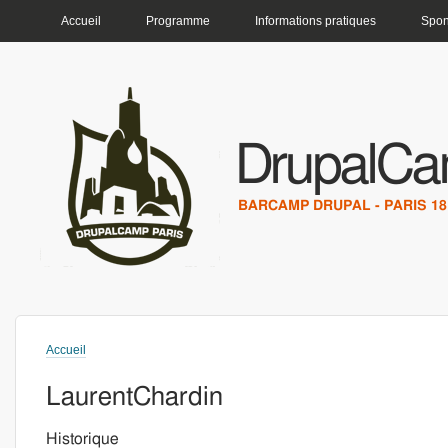
MENU PRINCIPAL
Accueil
Programme
Informations pratiques
Spon
DrupalCa
BARCAMP DRUPAL - PARIS 18 
Accueil
Vous êtes ici
LaurentChardin
Historique