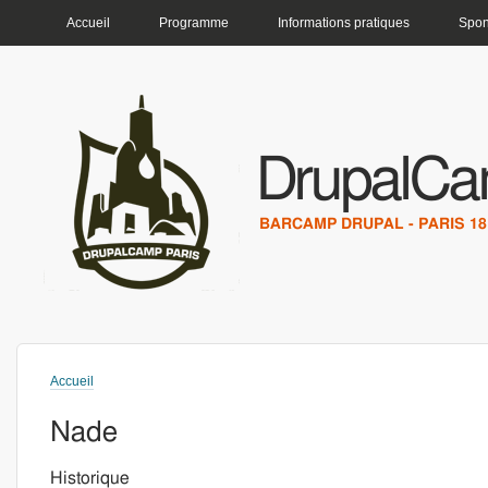
MENU PRINCIPAL
Accueil
Programme
Informations pratiques
Spon
DrupalCa
BARCAMP DRUPAL - PARIS 18 
Accueil
Vous êtes ici
Nade
Historique