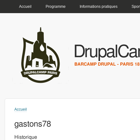
MENU PRINCIPAL
Accueil
Programme
Informations pratiques
Spon
DrupalCa
BARCAMP DRUPAL - PARIS 18 
Accueil
Vous êtes ici
gastons78
Historique