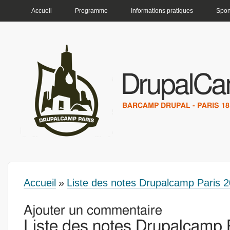
MENU PRINCIPAL
Accueil
Programme
Informations pratiques
Spon
DrupalCa
BARCAMP DRUPAL - PARIS 18 
Accueil
»
Liste des notes Drupalcamp Paris 
Vous êtes ici
Ajouter un commentaire
Liste des notes Drupalcamp 