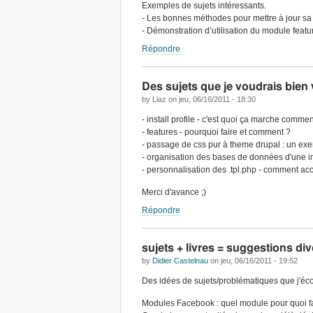
Exemples de sujets intéressants.
- Les bonnes méthodes pour mettre à jour sa p
- Démonstration d’utilisation du module featu
Répondre
Des sujets que je voudrais bien v
by
Liaz
on
jeu, 06/16/2011 - 18:30
- install profile - c'est quoi ça marche comme
- features - pourquoi faire et comment ?
- passage de css pur à theme drupal : un ex
- organisation des bases de données d'une ins
- personnalisation des .tpl.php - comment ac
Merci d'avance ;)
Répondre
sujets + livres = suggestions di
by
Didier Castelnau
on
jeu, 06/16/2011 - 19:52
Des idées de sujets/problématiques que j'écou
Modules Facebook : quel module pour quoi fai