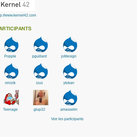
tp://www.kernel42.com
ARTICIPANTS
Popple
pguillard
jofdesign
ninizik
izus
ytokan
Teenage
glup32
amasselin
Voir les participants