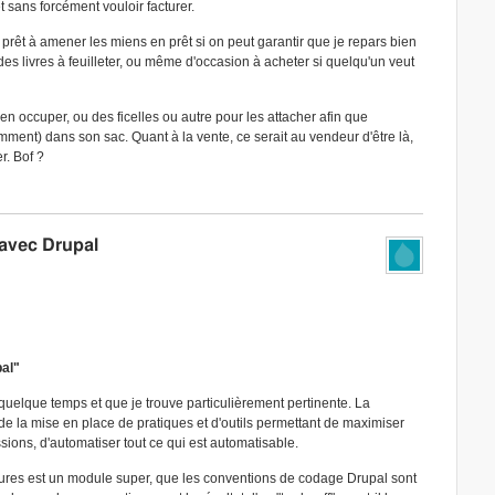
t sans forcément vouloir facturer.
 prêt à amener les miens en prêt si on peut garantir que je repars bien
des livres à feuilleter, ou même d'occasion à acheter si quelqu'un veut
'en occuper, ou des ficelles ou autre pour les attacher afin que
ent) dans son sac. Quant à la vente, ce serait au vendeur d'être là,
r. Bof ?
 avec Drupal
pal"
a quelque temps et que je trouve particulièrement pertinente. La
n de la mise en place de pratiques et d'outils permettant de maximiser
essions, d'automatiser tout ce qui est automatisable.
tures est un module super, que les conventions de codage Drupal sont