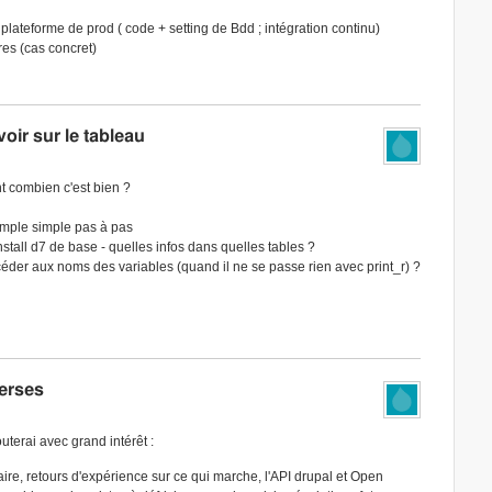
lateforme de prod ( code + setting de Bdd ; intégration continu)
res (cas concret)
oir sur le tableau
nt combien c'est bien ?
emple simple pas à pas
tall d7 de base - quelles infos dans quelles tables ?
céder aux noms des variables (quand il ne se passe rien avec print_r) ?
verses
terai avec grand intérêt :
re, retours d'expérience sur ce qui marche, l'API drupal et Open