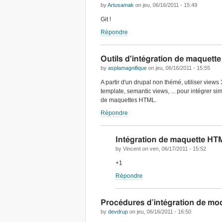
by
Artusamak
on
jeu, 06/16/2011 - 15:49
Git !
Répondre
Outils d'intégration de maquet
by
asplamagnifique
on
jeu, 06/16/2011 - 15:55
A partir d'un drupal non thémé, utiliser views 
template, semantic views, ... pour intégrer s
de maquettes HTML.
Répondre
Intégration de maquette HT
by
Vincent
on
ven, 06/17/2011 - 15:52
+1
Répondre
Procédures d’intégration de mod
by
devdrup
on
jeu, 06/16/2011 - 16:50