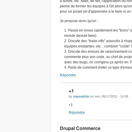
à suivre, etc. Mais, de fait, l'application ou no
pleine de former les équipes à Git alors qu'on
pour un projet (et d'apprendre à le faire si on n
Je propose donc qu'on :
Passe en revue rapidement les "bons" ou
monde devrait faire).
Discute des "trade-offs" associés à chaqu
équipes existantes, etc. ; combien "coûte" l'
Discute des erreurs de raisonnement cou
commente plus son code, au chef de projet
avec des bugs, on corrigera ça après en 
Parle de comment éviter ce type d'erreu
Répondre
+1
by
miaoulafrite
on
ven, 06/17/2011 - 14:08
+1
Répondre
Drupal Commerce