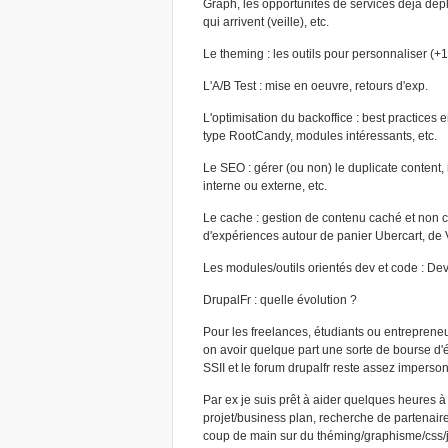
Graph, les opportunités de services déjà dépl
qui arrivent (veille), etc.
Le theming : les outils pour personnaliser (+1 
L'A/B Test : mise en oeuvre, retours d'exp.
L'optimisation du backoffice : best practices 
type RootCandy, modules intéressants, etc.
Le SEO : gérer (ou non) le duplicate content
interne ou externe, etc.
Le cache : gestion de contenu caché et non
d'expériences autour de panier Ubercart, de V
Les modules/outils orientés dev et code : Deve
DrupalFr : quelle évolution ?
Pour les freelances, étudiants ou entrepreneur
on avoir quelque part une sorte de bourse d
SSII et le forum drupalfr reste assez imperson
Par ex je suis prêt à aider quelques heures à
projet/business plan, recherche de partenair
coup de main sur du théming/graphisme/css/ja