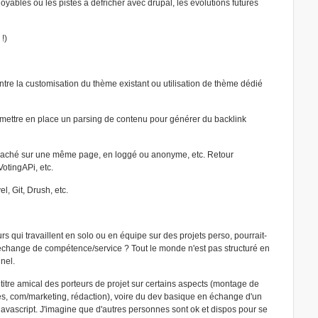
oyables ou les pistes à défricher avec drupal, les évolutions futures
!)
entre la customisation du thème existant ou utilisation de thème dédié
, mettre en place un parsing de contenu pour générer du backlink
 caché sur une même page, en loggé ou anonyme, etc. Retour
otingAPi, etc.
l, Git, Drush, etc.
s qui travaillent en solo ou en équipe sur des projets perso, pourrait-
'échange de compétence/service ? Tout le monde n'est pas structuré en
nel.
 titre amical des porteurs de projet sur certains aspects (montage de
es, com/marketing, rédaction), voire du dev basique en échange d'un
vascript. J'imagine que d'autres personnes sont ok et dispos pour se