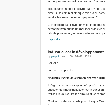
former/progresser/participer autour d'un proje
@guillaume : autour des livres D6/D7, je suis
avec ;-) Un coin bibliothèque avec la plupart 
vendre les siens, ce serait sympa non ?
Cela impliquerait d'avoir un volontaire pour s
personne n'en oublie un (par mégarde évidemm
difficile pour les organisateurs de s'en occupe
Répondre
Industrialiser le développement
by
gaspaio
on
ven, 06/17/2011 - 10:29
Bonjour,
Voici une proposition :
"Industrialiser le développement avec Dru
Il s'agit d'une question qu'on m'a posée il y 
question de l'industrialisation est la questio
l'efficacité, de réduire les erreurs et les régr
"Tout le monde" s'accorde pour dire que Fea