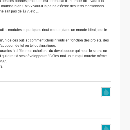
n des ces bonnes pratiques est le résultat d'un "trade-off" : vaut-il la
 maitrise bien CVS ? vaut-il la peine d'écrire des tests fonctionnels
e sait pas déjà) ?, etc ...
tils, modules et pratiques (tout ce que, dans un monde idéal, tout le
'un de ces outils : comment choisir l'outil en fonction des projets, des
adoption de tel ou tel outil/pratique.
rantes à différentes échelles : du développeur qui sous le stress ne
 qui dirait à ses développeurs "Faîtes-moi un truc qui marche même
TMA".
rs.