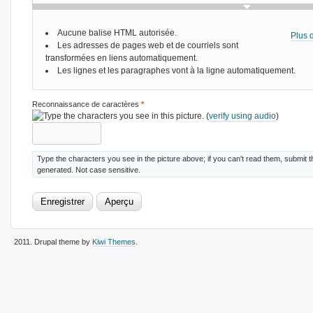
Aucune balise HTML autorisée.
Plus d
Les adresses de pages web et de courriels sont
transformées en liens automatiquement.
Les lignes et les paragraphes vont à la ligne automatiquement.
Reconnaissance de caractères
*
(
verify using audio
)
Type the characters you see in the picture above; if you can't read them, submit 
generated. Not case sensitive.
2011
. Drupal theme by
Kiwi Themes
.