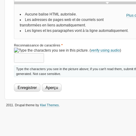
Aucune balise HTML autorisée.
Plus d
Les adresses de pages web et de courriels sont
transformées en liens automatiquement.
Les lignes et les paragraphes vont à la ligne automatiquement.
Reconnaissance de caractères
*
(
verify using audio
)
Type the characters you see in the picture above; if you can't read them, submit 
generated. Not case sensitive.
2011
. Drupal theme by
Kiwi Themes
.